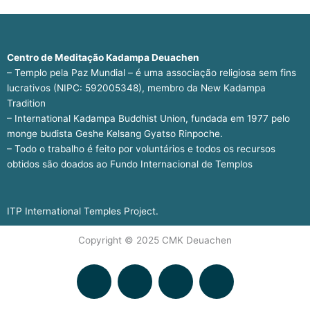
Centro de Meditação Kadampa Deuachen
– Templo pela Paz Mundial – é uma associação religiosa sem fins
lucrativos (NIPC: 592005348), membro da New Kadampa
Tradition
– International Kadampa Buddhist Union, fundada em 1977 pelo
monge budista Geshe Kelsang Gyatso Rinpoche.
– Todo o trabalho é feito por voluntários e todos os recursos
obtidos são doados ao Fundo Internacional de Templos
ITP International Temples Project.
Copyright © 2025 CMK Deuachen
F
I
Y
S