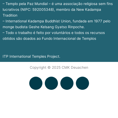
– Templo pela Paz Mundial – é uma associação religiosa sem fins
lucrativos (NIPC: 592005348), membro da New Kadampa
Tradition
– International Kadampa Buddhist Union, fundada em 1977 pelo
monge budista Geshe Kelsang Gyatso Rinpoche.
– Todo o trabalho é feito por voluntários e todos os recursos
obtidos são doados ao Fundo Internacional de Templos
ITP International Temples Project.
Copyright © 2025 CMK Deuachen
F
I
Y
S
a
n
o
p
c
s
u
o